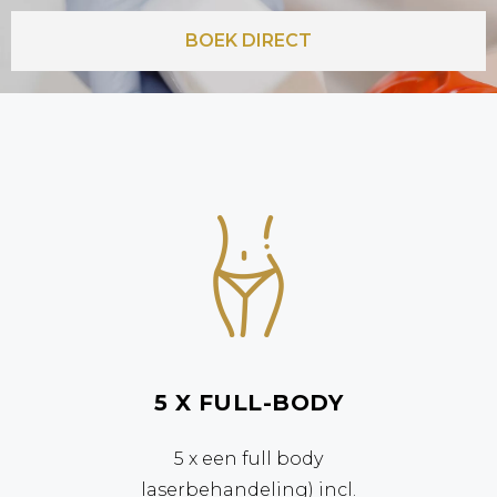
BOEK DIRECT
NewAgeClinics
LAAGSTE PRIJZEN
AMBACHTSWEG 11 • 3542 DE • UTRECHT
5 X FULL-BODY
5 x een full body
laserbehandeling) incl.