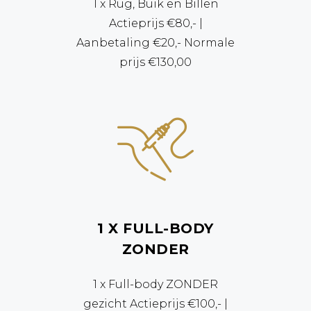
1 x Rug, Buik en Billen
Actieprijs €80,- |
Aanbetaling €20,- Normale
prijs €130,00
1 X FULL-BODY
ZONDER
1 x Full-body ZONDER
gezicht Actieprijs €100,- |