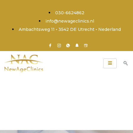
030-6624862
info@newageclinics.nl
Ambachtsweg 11 • 3542 DE Utrecht • Nederland
Bizarre stuntdeal
5 x een full body laserbehandeling) incl. gezicht)
van €895,- nu tijdelijk voor €390,- ook is het
mogelijk om de betaling in 3 termijnen te
voldoen.